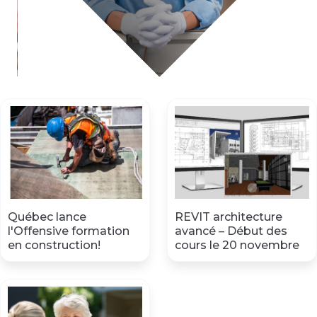
Québec lance
REVIT architecture
l'Offensive formation
avancé – Début des
en construction!
cours le 20 novembre