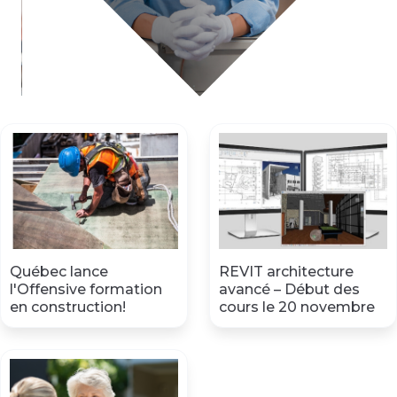
Québec lance
REVIT architecture
l'Offensive formation
avancé – Début des
en construction!
cours le 20 novembre