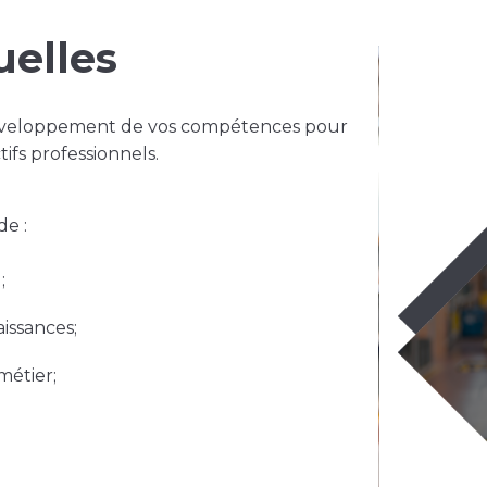
uelles
développement de vos compétences pour
ifs professionnels.
de :
;
issances;
métier;