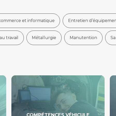
 commerce et informatique
Entretien d’équipemen
au travail
Métallurgie
Manutention
Sa
COMPÉTENCES VÉHICULE