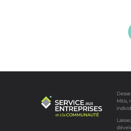
Desser
Mitis,
indiv
Laiss
dével