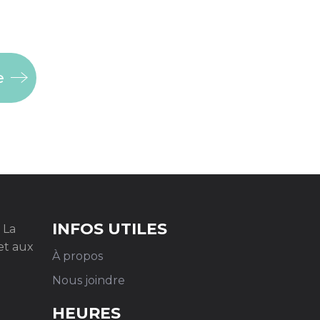
e
INFOS UTILES
 La
et aux
À propos
Nous joindre
HEURES