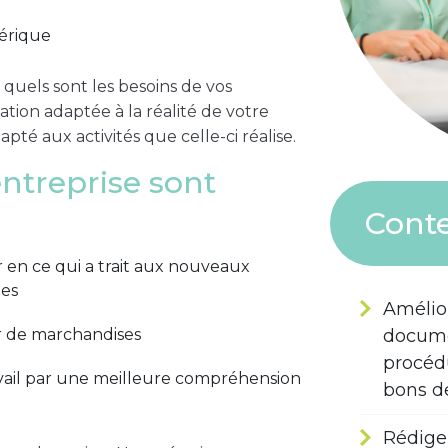
érique
uels sont les besoins de vos
ation adaptée à la réalité de votre
té aux activités que celle-ci réalise.
entreprise sont
Conte
r en ce qui a trait aux nouveaux
ies
Amélio
docume
ur de marchandises
procédu
vail par une meilleure compréhension
bons d
Rédiger